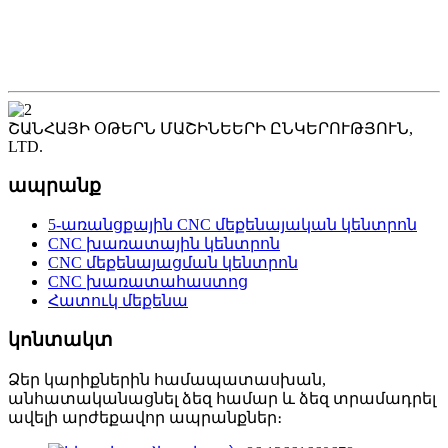
ՇԱՆՀԱՅԻ ՕԹԵՐՆ ՄԱՇԻՆԵԵՐԻ ԸՆԿԵՐՈՒԹՅՈՒՆ,
LTD.
ապրանք
5-առանցքային CNC մեքենայական կենտրոն
CNC խառատային կենտրոն
CNC մեքենայացման կենտրոն
CNC խառատահաստոց
Հատուկ մեքենա
կոնտակտ
Ձեր կարիքներին համապատասխան,
անհատականացնել ձեզ համար և ձեզ տրամադրել
ավելի արժեքավոր ապրանքներ։