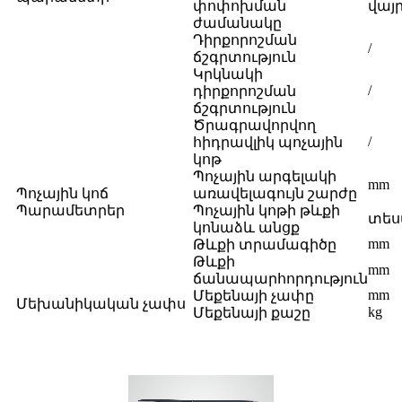
փոփոխման
վայ
ժամանակը
Դիրքորոշման
/
ճշգրտություն
Կրկնակի
/
դիրքորոշման
ճշգրտություն
Ծրագրավորվող
/
հիդրավլիկ պոչային
կոթ
Պոչային արգելակի
mm
Պոչային կոճ
առավելագույն շարժը
Պարամետրեր
Պոչային կոթի թևքի
տես
կոնաձև անցք
mm
Թևքի տրամագիծը
Թևքի
mm
ճանապարհորդություն
mm
Մեքենայի չափը
Մեխանիկական չափս
kg
Մեքենայի քաշը