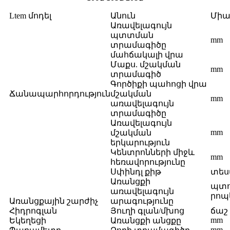
Ltem մոդել
Անուն
Միա
Առավելագույն
պտտման
mm
տրամագիծը
մահճակալի վրա
Մաքս. մշակման
mm
տրամագիծ
Գործիքի պահոցի վրա
Ճանապարհորդություն
մշակման
mm
առավելագույն
տրամագիծը
Առավելագույն
mm
մշակման
երկարություն
Կենտրոնների միջև
mm
հեռավորությունը
Սփինդլ քիթ
տես
Առանցքի
պտո
առավելագույն
րոպ
Առանցքային շարժիչ
արագությունը
Հիդրոգլան
Յուղի գլան/մխոց
ճաշ
mm
Եկեղեցի
Առանցքի անցքը
mm