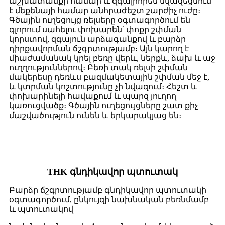
աշխատանքի համար և զգալիորեն նվազեցնում
է մեքենայի համար անհրաժեշտ շարժիչ ուժը։
Գծային ուղեցույց ռելսերը օգտագործում են
գլորում սահելու փոխարեն՝ փոքր շփման
կորստով, զգայուն արձագանքով և բարձր
դիրքավորման ճշգրտությամբ։ Այն կարող է
միաժամանակ կրել բեռը վերև, ներքև, ձախ և աջ
ուղղություններով։ Բեռի տակ ռելսի շփման
մակերեսը դեռևս բազմակետային շփման մեջ է,
և կտրման կոշտությունը չի նվազում։ Հեշտ և
փոխարինելի հավաքում և պարզ յուղող
կառուցվածք։ Գծային ուղեցույցները շատ քիչ
մաշվածություն ունեն և երկարակյաց են։
THK գնդիկավոր պտուտակ
Բարձր ճշգրտությամբ գնդիկավոր պտուտակի
օգտագործում, ընկույզի նախնական բեռնմամբ
և պտուտակով