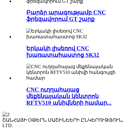
Բարձր արագությամբ CNC
ֆրեզավորում GT շարք
Երկակի լիսեռով CNC
խառատահաստոց SK32
CNC ուղղահայաց
մեքենայական կենտրոն
RFTV510 անիվների համար...
ՇԱՆՀԱՅԻ ՕԹԵՐՆ ՄԱՇԻՆԵԵՐԻ ԸՆԿԵՐՈՒԹՅՈՒՆ,
LTD.