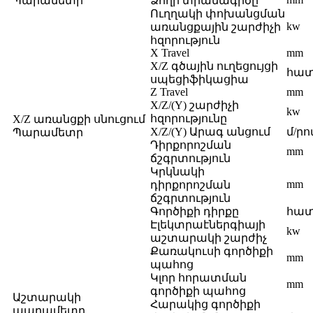
Պարամետր
Ձողի տրամագիծը
Ուղղակի փոխանցման
kw
առանցքային շարժիչի
հզորություն
X Travel
mm
X/Z գծային ուղեցույցի
հատ
սպեցիֆիկացիա
Z Travel
mm
X/Z/(Y) շարժիչի
kw
հզորությունը
X/Z առանցքի սնուցում
X/Z/(Y) Արագ անցում
մ/ր
Պարամետր
Դիրքորոշման
mm
ճշգրտություն
Կրկնակի
mm
դիրքորոշման
ճշգրտություն
Գործիքի դիրքը
հա
Էլեկտրաէներգիայի
kw
աշտարակի շարժիչ
Քառակուսի գործիքի
mm
պահոց
Կլոր հորատման
mm
գործիքի պահոց
Աշտարակի
Հարակից գործիքի
պարամետր