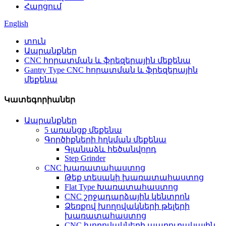
Հարցում
English
տուն
Ապրանքներ
CNC հորատման և ֆրեզերային մեքենա
Gantry Type CNC հորատման և ֆրեզերային
մեքենա
Կատեգորիաներ
Ապրանքներ
5 առանցք մեքենա
Գործիքների հղկման մեքենա
Գլանաձև հեծանվորդ
Step Grinder
CNC խառատահաստոց
Թեք տեսակի խառատահաստոց
Flat Type Խառատահաստոց
CNC շրջադարձային կենտրոն
Ձեռքով խողովակների թելերի
խառատահաստոց
CNC խողովակների պարուրակային